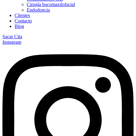
Cirugía bucomaxilofacial
Endodoncia
Clientes
Contacto
Blog
Sacar Cita
Instagram