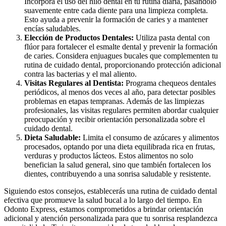
Incorpora el uso del hilo dental en tu rutina diaria, pasándolo
suavemente entre cada diente para una limpieza completa.
Esto ayuda a prevenir la formación de caries y a mantener
encías saludables.
Elección de Productos Dentales:
Utiliza pasta dental con
flúor para fortalecer el esmalte dental y prevenir la formación
de caries. Considera enjuagues bucales que complementen tu
rutina de cuidado dental, proporcionando protección adicional
contra las bacterias y el mal aliento.
Visitas Regulares al Dentista:
Programa chequeos dentales
periódicos, al menos dos veces al año, para detectar posibles
problemas en etapas tempranas. Además de las limpiezas
profesionales, las visitas regulares permiten abordar cualquier
preocupación y recibir orientación personalizada sobre el
cuidado dental.
Dieta Saludable:
Limita el consumo de azúcares y alimentos
procesados, optando por una dieta equilibrada rica en frutas,
verduras y productos lácteos. Estos alimentos no solo
benefician la salud general, sino que también fortalecen los
dientes, contribuyendo a una sonrisa saludable y resistente.
Siguiendo estos consejos, establecerás una rutina de cuidado dental
efectiva que promueve la salud bucal a lo largo del tiempo. En
Odonto Express, estamos comprometidos a brindar orientación
adicional y atención personalizada para que tu sonrisa resplandezca